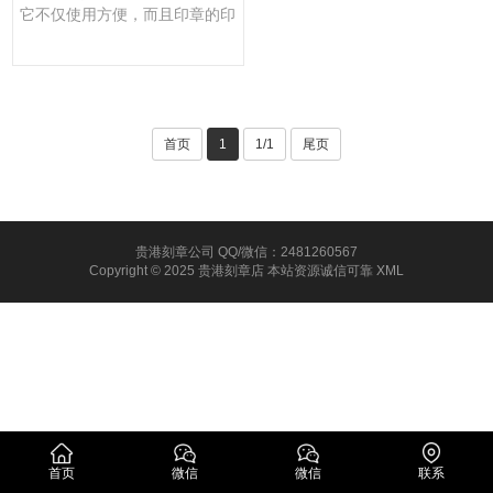
它不仅使用方便，而且印章的印
面可随意更换，方便用户多···
首页
1
1/1
尾页
贵港刻章公司 QQ/微信：2481260567
Copyright © 2025 贵港刻章店 本站资源诚信可靠
XML
首页
微信
微信
联系