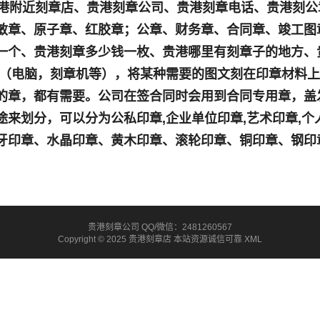
港附近刻章店、贵港刻章公司、贵港刻章电话、贵港刻公
敏章、原子章、红胶章；公章、财务章、合同章、竣工图
一个、贵港刻章多少钱一枚、贵港哪里有刻章子的地方、
具（电脑，刻章机等），将某种需要的图文刻在印章材料
的章，都有需要。公司在签合同时会用到合同专用章，盖
来划分，可以分为公私印章,企业单位印章,艺术印章,
牙印章、水晶印章、黄木印章、滚轮印章、铜印章、钢印
贵港刻章公司 QQ/微信：2481260567
Copyright © 2025 贵港刻章店 本站资源诚信可靠
XML