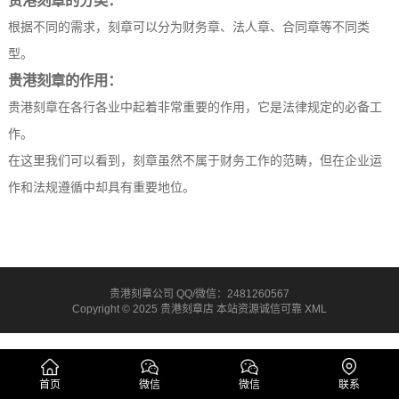
贵港刻章的分类：
根据不同的需求，刻章可以分为财务章、法人章、合同章等不同类
型。
贵港刻章的作用：
贵港刻章在各行各业中起着非常重要的作用，它是法律规定的必备工
作。
在这里我们可以看到，刻章虽然不属于财务工作的范畴，但在企业运
作和法规遵循中却具有重要地位。
贵港刻章公司 QQ/微信：2481260567
Copyright © 2025 贵港刻章店 本站资源诚信可靠
XML
首页
微信
微信
联系